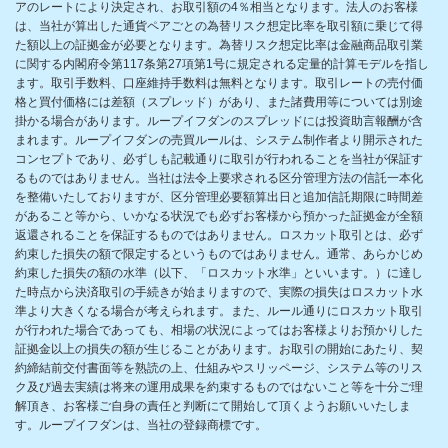
アのレートにより決定され、お取引額の4％相当となります。法人のお客様
は、当社が算出した通貨ペアごとの為替リスク想定比率を取引額に乗じて得
た額以上の証拠金が必要となります。為替リスク想定比率は金融商品取引業
に関する内閣府令第117条第27項第1号に規定される定量的計算モデルを指し
ます。取引手数料、口座維持手数料は無料となります。取引レートの売付価
格と買付価格には差額（スプレッド）があり、また諸費用等については別途
掛かる場合があります。ループイフダンのスプレッドには投資助言報酬が含
まれます。ループイフダンの売買ルールは、システム制作者より開示された
コンセプトであり、必ずしも記載通りに取引が行われることを当社が保証す
るものではありません。当社は法令上要求される区分管理方法の信託一本化
を整備いたしておりますが、区分管理必要額算出日と追加信託期限に時間差
があること等から、いかなる状況でも必ずお客様から預かった証拠金が全額
返還されることを保証するものではありません。ロスカット取引とは、必ず
約束した損失の額で限定するというものではありません。通常、あらかじめ
約束した損失の額の水準（以下、「ロスカット水準」といいます。）に達し
た時点から決済取引の手続きが始まりますので、実際の損失はロスカット水
準より大きくなる場合が考えられます。また、ルール通りにロスカット取引
が行われた場合であっても、相場の状況によってはお客様よりお預かりした
証拠金以上の損失の額が生じることがあります。お取引の開始にあたり、契
約締結前交付書面等を熟読の上、仕組みやスリッページ、システム等のリス
ク及び過去実績は将来の運用成果を約束するものではないこと等を十分ご理
解頂き、お客様ご自身の責任と判断にて開始して頂くようお願いいたしま
す。ループイフダンは、当社の登録商標です。