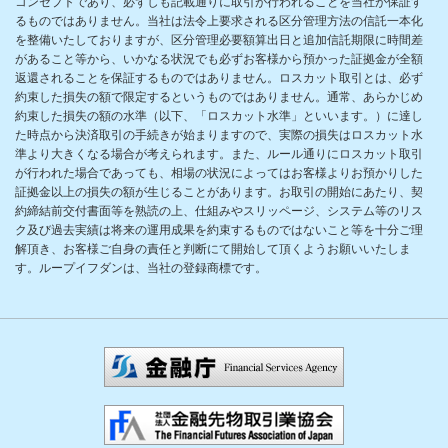
コンセプトであり、必ずしも記載通りに取引が行われることを当社が保証す
るものではありません。当社は法令上要求される区分管理方法の信託一本化
を整備いたしておりますが、区分管理必要額算出日と追加信託期限に時間差
があること等から、いかなる状況でも必ずお客様から預かった証拠金が全額
返還されることを保証するものではありません。ロスカット取引とは、必ず
約束した損失の額で限定するというものではありません。通常、あらかじめ
約束した損失の額の水準（以下、「ロスカット水準」といいます。）に達し
た時点から決済取引の手続きが始まりますので、実際の損失はロスカット水
準より大きくなる場合が考えられます。また、ルール通りにロスカット取引
が行われた場合であっても、相場の状況によってはお客様よりお預かりした
証拠金以上の損失の額が生じることがあります。お取引の開始にあたり、契
約締結前交付書面等を熟読の上、仕組みやスリッページ、システム等のリス
ク及び過去実績は将来の運用成果を約束するものではないこと等を十分ご理
解頂き、お客様ご自身の責任と判断にて開始して頂くようお願いいたしま
す。ループイフダンは、当社の登録商標です。