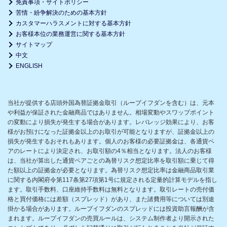
免責事項・サイトポリシー
苦情・紛争解決のための基本方針
カスタマーハラスメントに対する基本方針
お客様本位の業務運営に関する基本方針
サイトマップ
中文
ENGLISH
当社が提供する店頭外国為替証拠金取引（ループイフダンを含む）は、元本
や利益が保証された金融商品ではありません。相場変動やスワップポイント
の変動により損失が発生する場合があります。レバレッジ効果により、お客
様がお預けになった証拠金以上のお取引が可能となりますが、証拠金以上の
損失が発生するおそれもあります。個人のお客様の必要証拠金は、各通貨ペ
アのレートにより決定され、お取引額の4％相当となります。法人のお客様
は、当社が算出した通貨ペアごとの為替リスク想定比率を取引額に乗じて得
た額以上の証拠金が必要となります。為替リスク想定比率は金融商品取引業
に関する内閣府令第117条第27項第1号に規定される定量的計算モデルを指し
ます。取引手数料、口座維持手数料は無料となります。取引レートの売付価
格と買付価格には差額（スプレッド）があり、また諸費用等については別途
掛かる場合があります。ループイフダンのスプレッドには投資助言報酬が含
まれます。ループイフダンの売買ルールは、システム制作者より開示された