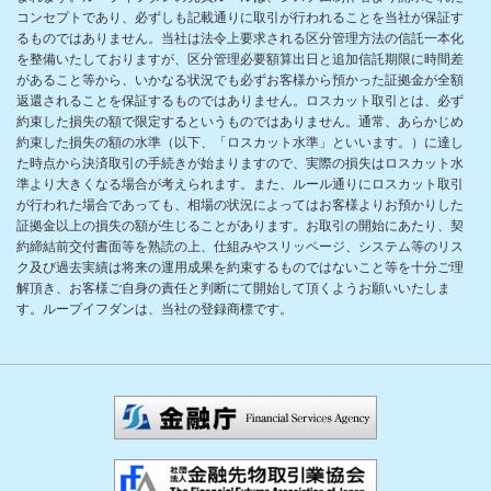
コンセプトであり、必ずしも記載通りに取引が行われることを当社が保証す
るものではありません。当社は法令上要求される区分管理方法の信託一本化
を整備いたしておりますが、区分管理必要額算出日と追加信託期限に時間差
があること等から、いかなる状況でも必ずお客様から預かった証拠金が全額
返還されることを保証するものではありません。ロスカット取引とは、必ず
約束した損失の額で限定するというものではありません。通常、あらかじめ
約束した損失の額の水準（以下、「ロスカット水準」といいます。）に達し
た時点から決済取引の手続きが始まりますので、実際の損失はロスカット水
準より大きくなる場合が考えられます。また、ルール通りにロスカット取引
が行われた場合であっても、相場の状況によってはお客様よりお預かりした
証拠金以上の損失の額が生じることがあります。お取引の開始にあたり、契
約締結前交付書面等を熟読の上、仕組みやスリッページ、システム等のリス
ク及び過去実績は将来の運用成果を約束するものではないこと等を十分ご理
解頂き、お客様ご自身の責任と判断にて開始して頂くようお願いいたしま
す。ループイフダンは、当社の登録商標です。