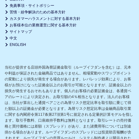
免責事項・サイトポリシー
苦情・紛争解決のための基本方針
カスタマーハラスメントに対する基本方針
お客様本位の業務運営に関する基本方針
サイトマップ
中文
ENGLISH
当社が提供する店頭外国為替証拠金取引（ループイフダンを含む）は、元本
や利益が保証された金融商品ではありません。相場変動やスワップポイント
の変動により損失が発生する場合があります。レバレッジ効果により、お客
様がお預けになった証拠金以上のお取引が可能となりますが、証拠金以上の
損失が発生するおそれもあります。個人のお客様の必要証拠金は、各通貨ペ
アのレートにより決定され、お取引額の4％相当となります。法人のお客様
は、当社が算出した通貨ペアごとの為替リスク想定比率を取引額に乗じて得
た額以上の証拠金が必要となります。為替リスク想定比率は金融商品取引業
に関する内閣府令第117条第27項第1号に規定される定量的計算モデルを指し
ます。取引手数料、口座維持手数料は無料となります。取引レートの売付価
格と買付価格には差額（スプレッド）があり、また諸費用等については別途
掛かる場合があります。ループイフダンのスプレッドには投資助言報酬が含
まれます。ループイフダンの売買ルールは、システム制作者より開示された