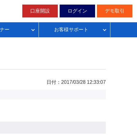
口座開設
ログイン
デモ取引
ナー
お客様サポート
ループイフダンの仕組み
FX自動売買超入門
FX自動売買での典型的な失敗パターン
目安資金表とレート変動幅確認表
日付：2017/03/28 12:33:07
無料デモ取引