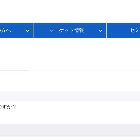
の方へ
マーケット情報
セミ
質問
金利推移
ループイフダンBSとは
FX初心者のための基礎講座
各種お手続き
本日のスワップポイント
FXのレバレッジとは？
いて
ートコンテンツ
ループイフダンランキング
FXのスプレッドとは？
ループイフダンの資金シミュレーション
FXのスワップポイントとは？
FXの取引時間は？
FXのロスカットとは？
資産運用セルフチェック
んですか？