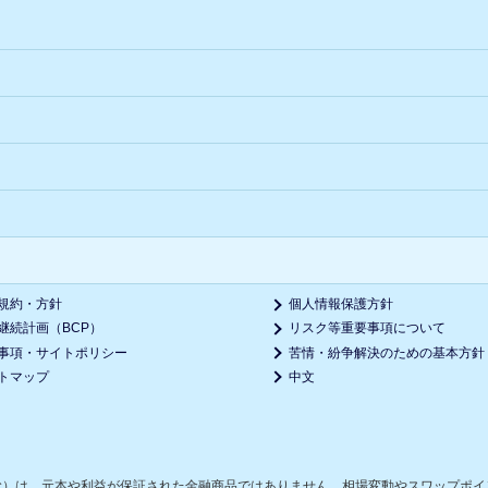
規約・方針
個人情報保護方針
継続計画（BCP）
リスク等重要事項について
事項・サイトポリシー
苦情・紛争解決のための基本方針
トマップ
中文
む）は、元本や利益が保証された金融商品ではありません。相場変動やスワップポイ