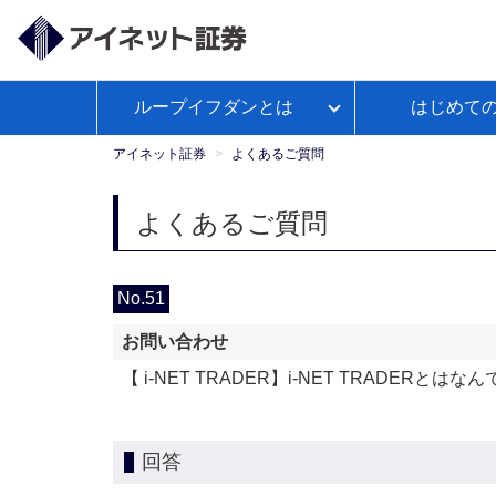
ループイフダンとは
はじめて
ループイフダンとは
アイネット証券が選ばれる理由
経済予測カレンダー
WEBセ
お客様サポートトップ
【公
よくあるご
政策
ミナー
式】
アイネット証券
よくあるご質問
Youtube
ループイフダンのお取引ガイド
本日の取引証拠金
お取引ガイド
入出金につ
レポ
よくあるご質問
ループイフダンの資金管理の仕方
No.51
お問い合わせ
マンガで学ぼうFX自動売買
【 i-NET TRADER】i-NET TRADERとはな
回答