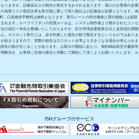
となりますが、証拠金以上の損失が発生するおそれもあります。個人のお客様の必要
の為替リスク想定比率を取引額に乗じて得た額以上の証拠金が必要となります。為替
数料、口座維持手数料は無料となります。取引レートの売付価格と買付価格には差額
含まれます。ループイフダンの売買ルールは、システム制作者より開示されたコンセ
方法の信託一本化を整備いたしておりますが、区分管理必要額算出日と追加信託期限
せん。ロスカット取引とは、必ず約束した損失の額で限定するというものではありま
きが始まりますので、実際の損失はロスカット水準より大きくなる場合が考えられま
の損失の額が生じることがあります。お取引の開始にあたり、契約締結前交付書面等
ご理解頂き、お客様ご自身の責任と判断にて開始して頂くようお願いいたします。ル
ISHグループのサービス