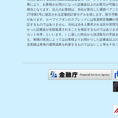
果により、お客様がお預けになった証拠金以上のお取引が可能
相当となります。法人のお客様は、当社が算出した通貨ペアごと
27項第1号に規定される定量的計算モデルを指します。取引手
があります。ループイフダンのスプレッドには投資助言報酬が
証するものではありません。当社は法令上要求される区分管理
かった証拠金が全額返還されることを保証するものではありま
カット水準」といいます。）に達した時点から決済取引の手続
も、相場の状況によってはお客様よりお預かりした証拠金以上
去実績は将来の運用成果を約束するものではないこと等を十分