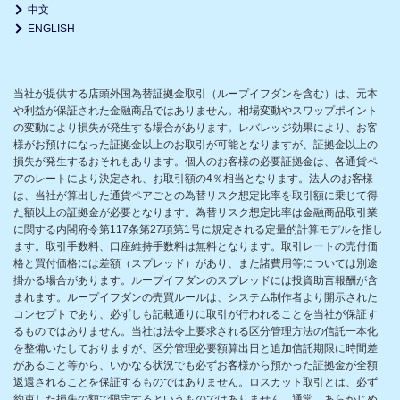
中文
ENGLISH
当社が提供する店頭外国為替証拠金取引（ループイフダンを含む）は、元本
や利益が保証された金融商品ではありません。相場変動やスワップポイント
の変動により損失が発生する場合があります。レバレッジ効果により、お客
様がお預けになった証拠金以上のお取引が可能となりますが、証拠金以上の
損失が発生するおそれもあります。個人のお客様の必要証拠金は、各通貨ペ
アのレートにより決定され、お取引額の4％相当となります。法人のお客様
は、当社が算出した通貨ペアごとの為替リスク想定比率を取引額に乗じて得
た額以上の証拠金が必要となります。為替リスク想定比率は金融商品取引業
に関する内閣府令第117条第27項第1号に規定される定量的計算モデルを指し
ます。取引手数料、口座維持手数料は無料となります。取引レートの売付価
格と買付価格には差額（スプレッド）があり、また諸費用等については別途
掛かる場合があります。ループイフダンのスプレッドには投資助言報酬が含
まれます。ループイフダンの売買ルールは、システム制作者より開示された
コンセプトであり、必ずしも記載通りに取引が行われることを当社が保証す
るものではありません。当社は法令上要求される区分管理方法の信託一本化
を整備いたしておりますが、区分管理必要額算出日と追加信託期限に時間差
があること等から、いかなる状況でも必ずお客様から預かった証拠金が全額
返還されることを保証するものではありません。ロスカット取引とは、必ず
約束した損失の額で限定するというものではありません。通常、あらかじめ