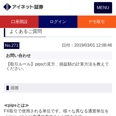
Toggle
MENU
navigation
口座開設
ログイン
デモ取引
よくあるご質問
日付：2019/03/01 12:08:46
No.271
お問い合わせ
【取引ルール】pipsの見方、損益額の計算方法を教えて
ください。
回答
≪pipsとは≫
FX取引で使用される単位です。様々な異なる通貨単位を