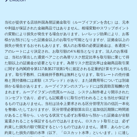
当社が提供する店頭外国為替証拠金取引（ループイフダンを含む）は、元本
や利益が保証された金融商品ではありません。相場変動やスワップポイント
の変動により損失が発生する場合があります。レバレッジ効果により、お客
様がお預けになった証拠金以上のお取引が可能となりますが、証拠金以上の
損失が発生するおそれもあります。個人のお客様の必要証拠金は、各通貨ペ
アのレートにより決定され、お取引額の4％相当となります。法人のお客様
は、当社が算出した通貨ペアごとの為替リスク想定比率を取引額に乗じて得
た額以上の証拠金が必要となります。為替リスク想定比率は金融商品取引業
に関する内閣府令第117条第27項第1号に規定される定量的計算モデルを指し
ます。取引手数料、口座維持手数料は無料となります。取引レートの売付価
格と買付価格には差額（スプレッド）があり、また諸費用等については別途
掛かる場合があります。ループイフダンのスプレッドには投資助言報酬が含
まれます。ループイフダンの売買ルールは、システム制作者より開示された
コンセプトであり、必ずしも記載通りに取引が行われることを当社が保証す
るものではありません。当社は法令上要求される区分管理方法の信託一本化
を整備いたしておりますが、区分管理必要額算出日と追加信託期限に時間差
があること等から、いかなる状況でも必ずお客様から預かった証拠金が全額
返還されることを保証するものではありません。ロスカット取引とは、必ず
約束した損失の額で限定するというものではありません。通常、あらかじめ
約束した損失の額の水準（以下、「ロスカット水準」といいます。）に達し