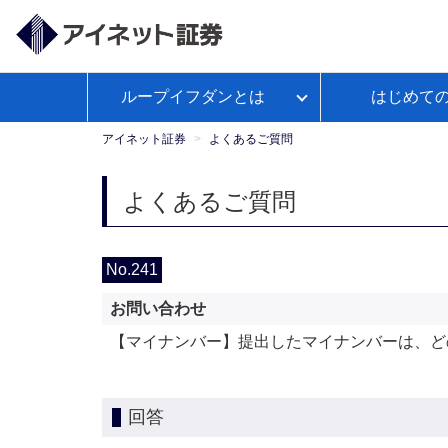
ループイフダンとは
はじめて
ループイフダンとは
アイネット証券が選ばれる理由
経済予測カレンダー
WEBセ
お客様サポートトップ
【公
よくあるご
政策
ミナー
式】
アイネット証券
よくあるご質問
Youtube
ループイフダンのお取引ガイド
本日の取引証拠金
お取引ガイド
入出金につ
レポ
よくあるご質問
ループイフダンの資金管理の仕方
No.241
お問い合わせ
マンガで学ぼうFX自動売買
【マイナンバー】提出したマイナンバーは、ど
回答