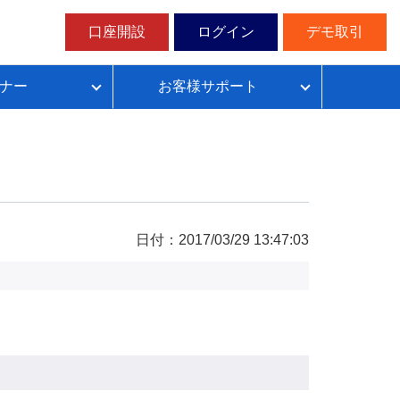
口座開設
ログイン
デモ取引
ナー
お客様サポート
ループイフダンの仕組み
FX自動売買超入門
FX自動売買での典型的な失敗パターン
目安資金表とレート変動幅確認表
日付：2017/03/29 13:47:03
無料デモ取引