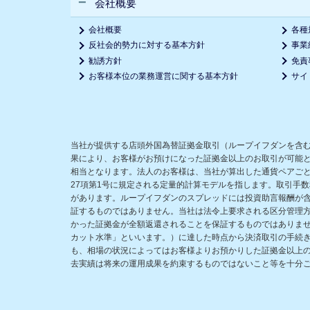
会社概要
会社概要
各種
反社会的勢力に対する基本方針
事業
勧誘方針
免責
お客様本位の業務運営に関する基本方針
サイ
当社が提供する店頭外国為替証拠金取引（ループイフダンを含
果により、お客様がお預けになった証拠金以上のお取引が可能
相当となります。法人のお客様は、当社が算出した通貨ペアごと
27項第1号に規定される定量的計算モデルを指します。取引手
があります。ループイフダンのスプレッドには投資助言報酬が
証するものではありません。当社は法令上要求される区分管理
かった証拠金が全額返還されることを保証するものではありま
カット水準」といいます。）に達した時点から決済取引の手続
も、相場の状況によってはお客様よりお預かりした証拠金以上
去実績は将来の運用成果を約束するものではないこと等を十分