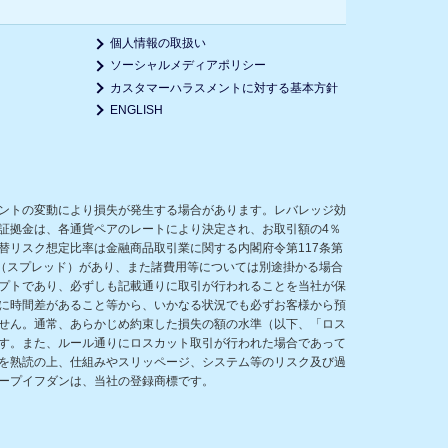
個人情報の取扱い
ソーシャルメディアポリシー
カスタマーハラスメントに対する基本方針
ENGLISH
ントの変動により損失が発生する場合があります。レバレッジ効
証拠金は、各通貨ペアのレートにより決定され、お取引額の4％
リスク想定比率は金融商品取引業に関する内閣府令第117条第
（スプレッド）があり、また諸費用等については別途掛かる場合
プトであり、必ずしも記載通りに取引が行われることを当社が保
に時間差があること等から、いかなる状況でも必ずお客様から預
せん。通常、あらかじめ約束した損失の額の水準（以下、「ロス
す。また、ルール通りにロスカット取引が行われた場合であって
を熟読の上、仕組みやスリッページ、システム等のリスク及び過
ープイフダンは、当社の登録商標です。