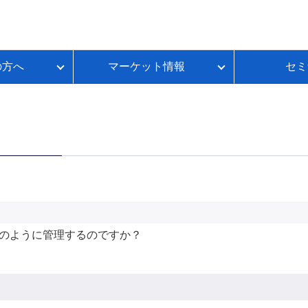
の方へ
マーケット情報
セミ
質問
金利推移
ループイフダンBSとは
FX初心者のための基礎講座
各種お手続き
本日のスワップポイント
FXのレバレッジとは？
いて
ートコンテンツ
ループイフダンランキング
FXのスプレッドとは？
ループイフダンの資金シミュレーション
FXのスワップポイントとは？
FXの取引時間は？
FXのロスカットとは？
資産運用セルフチェック
のように管理するのですか？