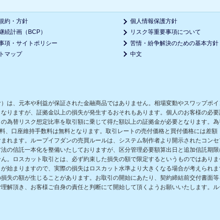
規約・方針
個人情報保護方針
継続計画（BCP）
リスク等重要事項について
事項・サイトポリシー
苦情・紛争解決のための基本方針
トマップ
中文
む）は、元本や利益が保証された金融商品ではありません。相場変動やスワップポイ
となりますが、証拠金以上の損失が発生するおそれもあります。個人のお客様の必要
の為替リスク想定比率を取引額に乗じて得た額以上の証拠金が必要となります。為替
数料、口座維持手数料は無料となります。取引レートの売付価格と買付価格には差額
含まれます。ループイフダンの売買ルールは、システム制作者より開示されたコンセ
方法の信託一本化を整備いたしておりますが、区分管理必要額算出日と追加信託期限
せん。ロスカット取引とは、必ず約束した損失の額で限定するというものではありま
きが始まりますので、実際の損失はロスカット水準より大きくなる場合が考えられま
の損失の額が生じることがあります。お取引の開始にあたり、契約締結前交付書面等
ご理解頂き、お客様ご自身の責任と判断にて開始して頂くようお願いいたします。ル