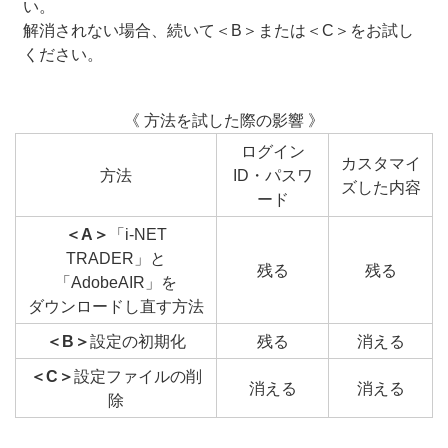
い。
解消されない場合、続いて＜B＞または＜C＞をお試し
ください。
《 方法を試した際の影響 》
ログイン
カスタマイ
方法
ID・パスワ
ズした内容
ード
＜A＞
「i-NET
TRADER」と
残る
残る
「AdobeAIR」を
ダウンロードし直す方法
＜B＞
設定の初期化
残る
消える
＜C＞
設定ファイルの削
消える
消える
除