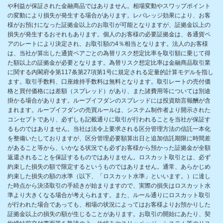
や利益が保証された金融商品ではありません。相場変動やスワップポイント
の変動により損失が発生する場合があります。レバレッジ効果により、お客
様がお預けになった証拠金以上のお取引が可能となりますが、証拠金以上の
損失が発生するおそれもあります。個人のお客様の必要証拠金は、各通貨ペ
アのレートにより決定され、お取引額の4％相当となります。法人のお客様
は、当社が算出した通貨ペアごとの為替リスク想定比率を取引額に乗じて得
た額以上の証拠金が必要となります。為替リスク想定比率は金融商品取引業
に関する内閣府令第117条第27項第1号に規定される定量的計算モデルを指し
ます。取引手数料、口座維持手数料は無料となります。取引レートの売付価
格と買付価格には差額（スプレッド）があり、また諸費用等については別途
掛かる場合があります。ループイフダンのスプレッドには投資助言報酬が含
まれます。ループイフダンの売買ルールは、システム制作者より開示された
コンセプトであり、必ずしも記載通りに取引が行われることを当社が保証す
るものではありません。当社は法令上要求される区分管理方法の信託一本化
を整備いたしておりますが、区分管理必要額算出日と追加信託期限に時間差
があること等から、いかなる状況でも必ずお客様から預かった証拠金が全額
返還されることを保証するものではありません。ロスカット取引とは、必ず
約束した損失の額で限定するというものではありません。通常、あらかじめ
約束した損失の額の水準（以下、「ロスカット水準」といいます。）に達し
た時点から決済取引の手続きが始まりますので、実際の損失はロスカット水
準より大きくなる場合が考えられます。また、ルール通りにロスカット取引
が行われた場合であっても、相場の状況によってはお客様よりお預かりした
証拠金以上の損失の額が生じることがあります。お取引の開始にあたり、契