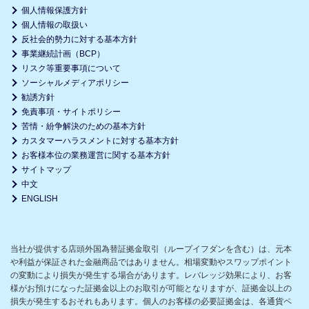
個人情報保護方針
個人情報の取扱い
反社会的勢力に対する基本方針
事業継続計画（BCP）
リスク等重要事項について
ソーシャルメディアポリシー
勧誘方針
免責事項・サイトポリシー
苦情・紛争解決のための基本方針
カスタマーハラスメントに対する基本方針
お客様本位の業務運営に関する基本方針
サイトマップ
中文
ENGLISH
当社が提供する店頭外国為替証拠金取引（ループイフダンを含む）は、元本
や利益が保証された金融商品ではありません。相場変動やスワップポイント
の変動により損失が発生する場合があります。レバレッジ効果により、お客
様がお預けになった証拠金以上のお取引が可能となりますが、証拠金以上の
損失が発生するおそれもあります。個人のお客様の必要証拠金は、各通貨ペ