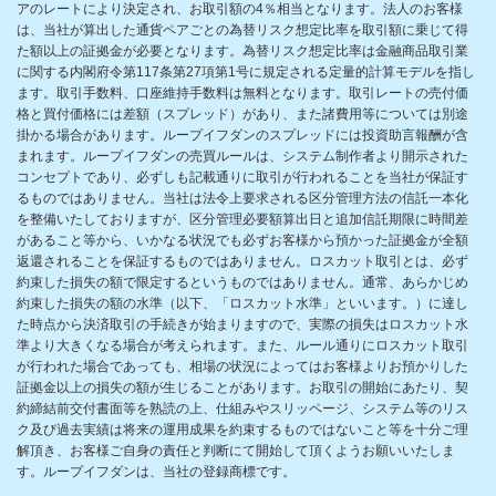
アのレートにより決定され、お取引額の4％相当となります。法人のお客様
は、当社が算出した通貨ペアごとの為替リスク想定比率を取引額に乗じて得
た額以上の証拠金が必要となります。為替リスク想定比率は金融商品取引業
に関する内閣府令第117条第27項第1号に規定される定量的計算モデルを指し
ます。取引手数料、口座維持手数料は無料となります。取引レートの売付価
格と買付価格には差額（スプレッド）があり、また諸費用等については別途
掛かる場合があります。ループイフダンのスプレッドには投資助言報酬が含
まれます。ループイフダンの売買ルールは、システム制作者より開示された
コンセプトであり、必ずしも記載通りに取引が行われることを当社が保証す
るものではありません。当社は法令上要求される区分管理方法の信託一本化
を整備いたしておりますが、区分管理必要額算出日と追加信託期限に時間差
があること等から、いかなる状況でも必ずお客様から預かった証拠金が全額
返還されることを保証するものではありません。ロスカット取引とは、必ず
約束した損失の額で限定するというものではありません。通常、あらかじめ
約束した損失の額の水準（以下、「ロスカット水準」といいます。）に達し
た時点から決済取引の手続きが始まりますので、実際の損失はロスカット水
準より大きくなる場合が考えられます。また、ルール通りにロスカット取引
が行われた場合であっても、相場の状況によってはお客様よりお預かりした
証拠金以上の損失の額が生じることがあります。お取引の開始にあたり、契
約締結前交付書面等を熟読の上、仕組みやスリッページ、システム等のリス
ク及び過去実績は将来の運用成果を約束するものではないこと等を十分ご理
解頂き、お客様ご自身の責任と判断にて開始して頂くようお願いいたしま
す。ループイフダンは、当社の登録商標です。