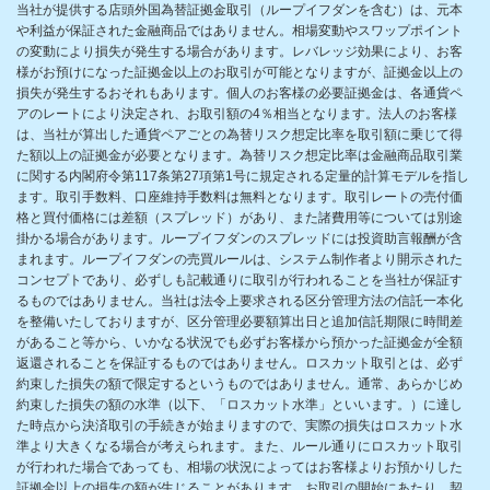
当社が提供する店頭外国為替証拠金取引（ループイフダンを含む）は、元本
や利益が保証された金融商品ではありません。相場変動やスワップポイント
の変動により損失が発生する場合があります。レバレッジ効果により、お客
様がお預けになった証拠金以上のお取引が可能となりますが、証拠金以上の
損失が発生するおそれもあります。個人のお客様の必要証拠金は、各通貨ペ
アのレートにより決定され、お取引額の4％相当となります。法人のお客様
は、当社が算出した通貨ペアごとの為替リスク想定比率を取引額に乗じて得
た額以上の証拠金が必要となります。為替リスク想定比率は金融商品取引業
に関する内閣府令第117条第27項第1号に規定される定量的計算モデルを指し
ます。取引手数料、口座維持手数料は無料となります。取引レートの売付価
格と買付価格には差額（スプレッド）があり、また諸費用等については別途
掛かる場合があります。ループイフダンのスプレッドには投資助言報酬が含
まれます。ループイフダンの売買ルールは、システム制作者より開示された
コンセプトであり、必ずしも記載通りに取引が行われることを当社が保証す
るものではありません。当社は法令上要求される区分管理方法の信託一本化
を整備いたしておりますが、区分管理必要額算出日と追加信託期限に時間差
があること等から、いかなる状況でも必ずお客様から預かった証拠金が全額
返還されることを保証するものではありません。ロスカット取引とは、必ず
約束した損失の額で限定するというものではありません。通常、あらかじめ
約束した損失の額の水準（以下、「ロスカット水準」といいます。）に達し
た時点から決済取引の手続きが始まりますので、実際の損失はロスカット水
準より大きくなる場合が考えられます。また、ルール通りにロスカット取引
が行われた場合であっても、相場の状況によってはお客様よりお預かりした
証拠金以上の損失の額が生じることがあります。お取引の開始にあたり、契