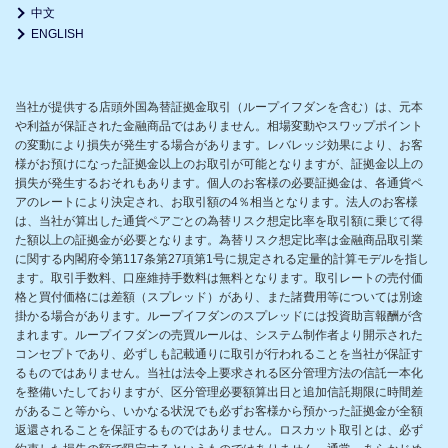
中文
ENGLISH
当社が提供する店頭外国為替証拠金取引（ループイフダンを含む）は、元本
や利益が保証された金融商品ではありません。相場変動やスワップポイント
の変動により損失が発生する場合があります。レバレッジ効果により、お客
様がお預けになった証拠金以上のお取引が可能となりますが、証拠金以上の
損失が発生するおそれもあります。個人のお客様の必要証拠金は、各通貨ペ
アのレートにより決定され、お取引額の4％相当となります。法人のお客様
は、当社が算出した通貨ペアごとの為替リスク想定比率を取引額に乗じて得
た額以上の証拠金が必要となります。為替リスク想定比率は金融商品取引業
に関する内閣府令第117条第27項第1号に規定される定量的計算モデルを指し
ます。取引手数料、口座維持手数料は無料となります。取引レートの売付価
格と買付価格には差額（スプレッド）があり、また諸費用等については別途
掛かる場合があります。ループイフダンのスプレッドには投資助言報酬が含
まれます。ループイフダンの売買ルールは、システム制作者より開示された
コンセプトであり、必ずしも記載通りに取引が行われることを当社が保証す
るものではありません。当社は法令上要求される区分管理方法の信託一本化
を整備いたしておりますが、区分管理必要額算出日と追加信託期限に時間差
があること等から、いかなる状況でも必ずお客様から預かった証拠金が全額
返還されることを保証するものではありません。ロスカット取引とは、必ず