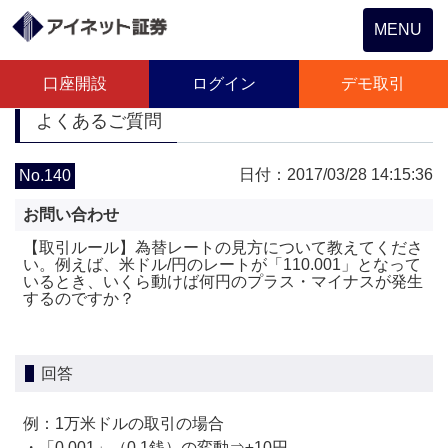
Toggle
MENU
navigation
口座開設
ログイン
デモ取引
よくあるご質問
日付：2017/03/28 14:15:36
No.140
お問い合わせ
【取引ルール】為替レートの見方について教えてくださ
い。例えば、米ドル/円のレートが「110.001」となって
いるとき、いくら動けば何円のプラス・マイナスが発生
するのですか？
回答
例：1万米ドルの取引の場合
・「0.001」（0.1銭）の変動⇒±10円