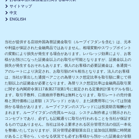
サイトマップ
中文
ENGLISH
当社が提供する店頭外国為替証拠金取引（ループイフダンを含む）は、元本
や利益が保証された金融商品ではありません。相場変動やスワップポイント
の変動により損失が発生する場合があります。レバレッジ効果により、お客
様がお預けになった証拠金以上のお取引が可能となりますが、証拠金以上の
損失が発生するおそれもあります。個人のお客様の必要証拠金は、各通貨ペ
アのレートにより決定され、お取引額の4％相当となります。法人のお客様
は、当社が算出した通貨ペアごとの為替リスク想定比率を取引額に乗じて得
た額以上の証拠金が必要となります。為替リスク想定比率は金融商品取引業
に関する内閣府令第117条第27項第1号に規定される定量的計算モデルを指し
ます。取引手数料、口座維持手数料は無料となります。取引レートの売付価
格と買付価格には差額（スプレッド）があり、また諸費用等については別途
掛かる場合があります。ループイフダンのスプレッドには投資助言報酬が含
まれます。ループイフダンの売買ルールは、システム制作者より開示された
コンセプトであり、必ずしも記載通りに取引が行われることを当社が保証す
るものではありません。当社は法令上要求される区分管理方法の信託一本化
を整備いたしておりますが、区分管理必要額算出日と追加信託期限に時間差
があること等から、いかなる状況でも必ずお客様から預かった証拠金が全額