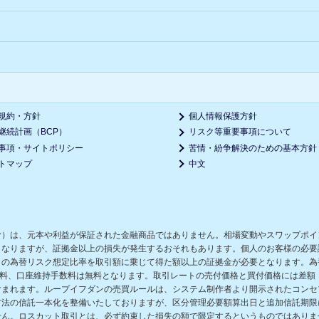
規約・方針
個人情報保護方針
継続計画（BCP）
リスク等重要事項について
事項・サイトポリシー
苦情・紛争解決のための基本方針
トマップ
中文
む）は、元本や利益が保証された金融商品ではありません。相場変動やスワップポイ
となりますが、証拠金以上の損失が発生するおそれもあります。個人のお客様の必要
の為替リスク想定比率を取引額に乗じて得た額以上の証拠金が必要となります。為替
数料、口座維持手数料は無料となります。取引レートの売付価格と買付価格には差額
含まれます。ループイフダンの売買ルールは、システム制作者より開示されたコンセ
方法の信託一本化を整備いたしておりますが、区分管理必要額算出日と追加信託期限
せん。ロスカット取引とは、必ず約束した損失の額で限定するというものではありま