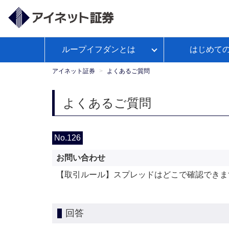
ループイフダンとは
はじめて
ループイフダンとは
アイネット証券が選ばれる理由
経済予測カレンダー
WEBセ
お客様サポートトップ
【公
よくあるご
政策
ミナー
式】
アイネット証券
よくあるご質問
Youtube
ループイフダンのお取引ガイド
本日の取引証拠金
お取引ガイド
入出金につ
レポ
よくあるご質問
ループイフダンの資金管理の仕方
No.126
お問い合わせ
マンガで学ぼうFX自動売買
【取引ルール】スプレッドはどこで確認できま
回答