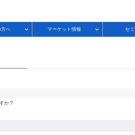
の方へ
マーケット情報
セミ
質問
金利推移
ループイフダンBSとは
FX初心者のための基礎講座
各種お手続き
本日のスワップポイント
FXのレバレッジとは？
いて
ートコンテンツ
ループイフダンランキング
FXのスプレッドとは？
ループイフダンの資金シミュレーション
FXのスワップポイントとは？
FXの取引時間は？
FXのロスカットとは？
資産運用セルフチェック
すか？