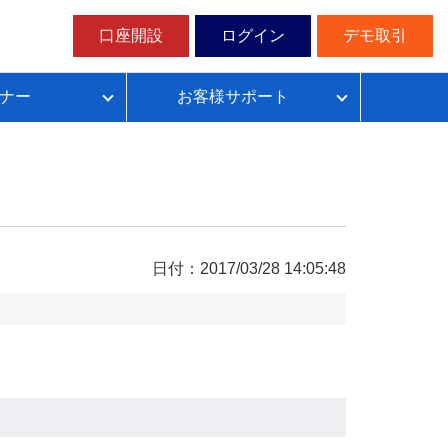
口座開設
ログイン
デモ取引
ナー
お客様サポート
ループイフダンの仕組み
FX自動売買超入門
FX自動売買での典型的な失敗パターン
目安資金表とレート変動幅確認表
日付：2017/03/28 14:05:48
無料デモ取引