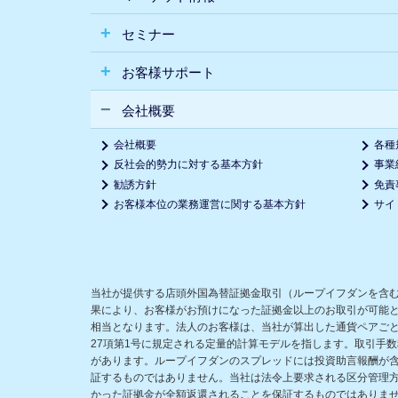
セミナー
お客様サポート
会社概要
会社概要
各種
反社会的勢力に対する基本方針
事業
勧誘方針
免責
お客様本位の業務運営に関する基本方針
サイ
当社が提供する店頭外国為替証拠金取引（ループイフダンを含
果により、お客様がお預けになった証拠金以上のお取引が可能
相当となります。法人のお客様は、当社が算出した通貨ペアごと
27項第1号に規定される定量的計算モデルを指します。取引手
があります。ループイフダンのスプレッドには投資助言報酬が
証するものではありません。当社は法令上要求される区分管理
かった証拠金が全額返還されることを保証するものではありま